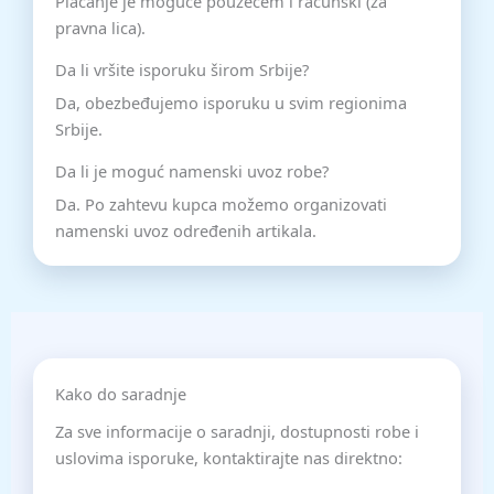
Plaćanje je moguće pouzećem i računski (za
pravna lica).
Da li vršite isporuku širom Srbije?
Da, obezbeđujemo isporuku u svim regionima
Srbije.
Da li je moguć namenski uvoz robe?
Da. Po zahtevu kupca možemo organizovati
namenski uvoz određenih artikala.
Kako do saradnje
Za sve informacije o saradnji, dostupnosti robe i
uslovima isporuke, kontaktirajte nas direktno: