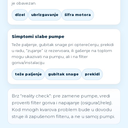
je obavezan.
dizel
ubrizgavanje
šifra motora
Simptomi slabe pumpe
Teže paljenje, gubitak snage pri opterećenju, prekidi
u radu, “zujanje” iz rezervoara, ili gašenje na toplom
mogu ukazivati na pumpu, ali i na filter
goriva/instalaciju.
teže paljenje
gubitak snage
prekidi
Brz “reality check”: pre zamene pumpe, vredi
proveriti filter goriva i napajanje (osigurač/relej).
Kod mnogih kvarova problem bude u dovodu
struje ili zapušenom filteru, a ne u samoj pumpi.