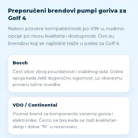
Preporučeni brendovi pumpi goriva za
Golf 4
Nakon provere kompatibilnosti po VIN-u, nudimo
opcije po nivou kvaliteta i dostupnosti. Ovo su
brendovi koji se najčešće traže u praksi za Golf 4:
Bosch
Čest izbor zbog pouzdanosti i stabilnog rada. Dobra
opcija kada želiš dugoročnu sigurnost, uz obaveznu
proveru tačne izvedbe.
VDO / Continental
Poznat brend za komponente sistema goriva i
elektronike. Često se bira kada se traži kvalitetan
sklop i dobar “fit” u rezervoaru.