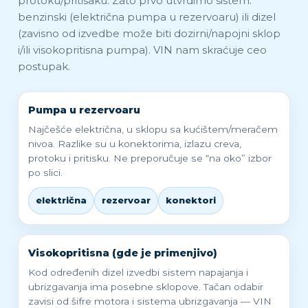
protoku/pritisaku. Zato prvo utvrdimo sistem:
benzinski (električna pumpa u rezervoaru) ili dizel
(zavisno od izvedbe može biti dozirni/napojni sklop
i/ili visokopritisna pumpa). VIN nam skraćuje ceo
postupak.
Pumpa u rezervoaru
Najčešće električna, u sklopu sa kućištem/meračem
nivoa. Razlike su u konektorima, izlazu creva,
protoku i pritisku. Ne preporučuje se “na oko” izbor
po slici.
električna
rezervoar
konektori
Visokopritisna (gde je primenjivo)
Kod određenih dizel izvedbi sistem napajanja i
ubrizgavanja ima posebne sklopove. Tačan odabir
zavisi od šifre motora i sistema ubrizgavanja — VIN