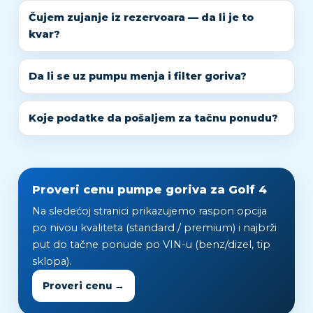
Čujem zujanje iz rezervoara — da li je to
kvar?
Da li se uz pumpu menja i filter goriva?
Koje podatke da pošaljem za tačnu ponudu?
Proveri cenu pumpe goriva za Golf 4
Na sledećoj stranici prikazujemo raspon opcija
po nivou kvaliteta (standard / premium) i najbrži
put do tačne ponude po VIN-u (benz/dizel, tip
sklopa).
Proveri cenu →