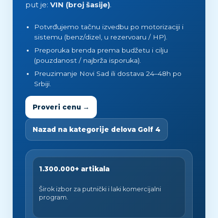
put je:
VIN (broj šasije)
.
Potvrđujemo tačnu izvedbu po motorizaciji i
sistemu (benz/dizel, u rezervoaru / HP).
Preporuka brenda prema budžetu i cilju
(pouzdanost / najbrža isporuka).
Preuzimanje Novi Sad ili dostava 24–48h po
Srbiji.
Proveri cenu →
Nazad na kategorije delova Golf 4
1.300.000+ artikala
Širok izbor za putnički i laki komercijalni
program.