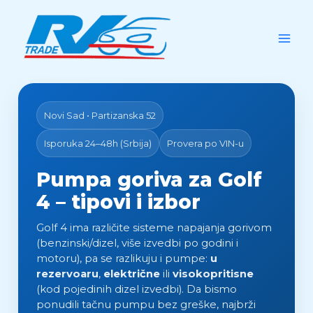
Skip
to
content
Novi Sad • Partizanska 52
Isporuka 24–48h (Srbija)
Provera po VIN-u
Pumpa goriva za Golf
4 – tipovi i izbor
Golf 4 ima različite sisteme napajanja gorivom
(benzinski/dizel, više izvedbi po godini i
motoru), pa se razlikuju i pumpe:
u
rezervoaru
,
električne
ili
visokopritisne
(kod pojedinih dizel izvedbi). Da bismo
ponudili tačnu pumpu bez greške, najbrži