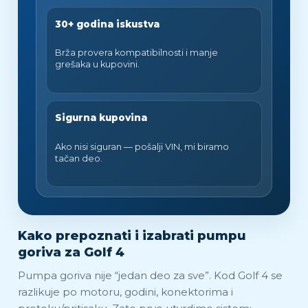
30+ godina iskustva
Brža provera kompatibilnosti i manje
grešaka u kupovini.
Sigurna kupovina
Ako nisi siguran — pošalji VIN, mi biramo
tačan deo.
Kako prepoznati i izabrati pumpu
goriva za Golf 4
Pumpa goriva nije “jedan deo za sve”. Kod Golf 4 se
razlikuje po motoru, godini, konektorima i