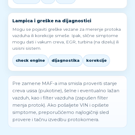
Lampica i greške na dijagnostici
Mogu se pojaviti greške vezane za merenje protoka
vazduha ili korekcije smeše. Ipak, slične simptome
mogu dati i vakum creva, EGR, turbina (na dizelu) ili
usisni sistem.
check engine
dijagnostika
korekcije
Pre zamene MAF-a ima smisla proveriti stanje
creva usisa (pukotine), šelne i eventualno lažan
vazduh, kao i filter vazduha (zapušen filter
menja protok). Ako pošaljete VIN i opišete
simptome, preporučićemo najlogičniji sled
provere i tačnu izvedbu protokomera.