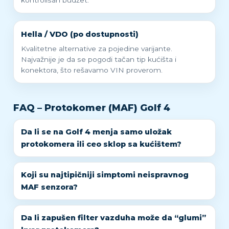
kontrolisan budžet.
Hella / VDO (po dostupnosti)
Kvalitetne alternative za pojedine varijante.
Najvažnije je da se pogodi tačan tip kućišta i
konektora, što rešavamo VIN proverom.
FAQ – Protokomer (MAF) Golf 4
Da li se na Golf 4 menja samo uložak
protokomera ili ceo sklop sa kućištem?
Koji su najtipičniji simptomi neispravnog
MAF senzora?
Da li zapušen filter vazduha može da “glumi”