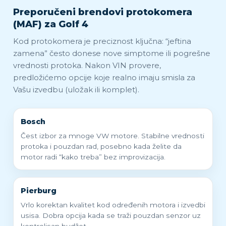
Preporučeni brendovi protokomera
(MAF) za Golf 4
Kod protokomera je preciznost ključna: “jeftina
zamena” često donese nove simptome ili pogrešne
vrednosti protoka. Nakon VIN provere,
predložićemo opcije koje realno imaju smisla za
Vašu izvedbu (uložak ili komplet).
Bosch
Čest izbor za mnoge VW motore. Stabilne vrednosti
protoka i pouzdan rad, posebno kada želite da
motor radi “kako treba” bez improvizacija.
Pierburg
Vrlo korektan kvalitet kod određenih motora i izvedbi
usisa. Dobra opcija kada se traži pouzdan senzor uz