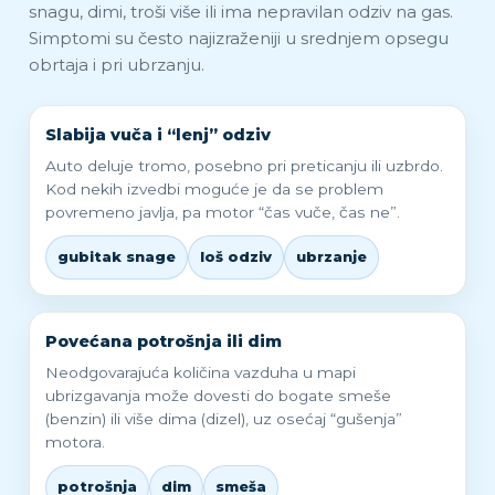
snagu, dimi, troši više ili ima nepravilan odziv na gas.
Simptomi su često najizraženiji u srednjem opsegu
obrtaja i pri ubrzanju.
Slabija vuča i “lenj” odziv
Auto deluje tromo, posebno pri preticanju ili uzbrdo.
Kod nekih izvedbi moguće je da se problem
povremeno javlja, pa motor “čas vuče, čas ne”.
gubitak snage
loš odziv
ubrzanje
Povećana potrošnja ili dim
Neodgovarajuća količina vazduha u mapi
ubrizgavanja može dovesti do bogate smeše
(benzin) ili više dima (dizel), uz osećaj “gušenja”
motora.
potrošnja
dim
smeša