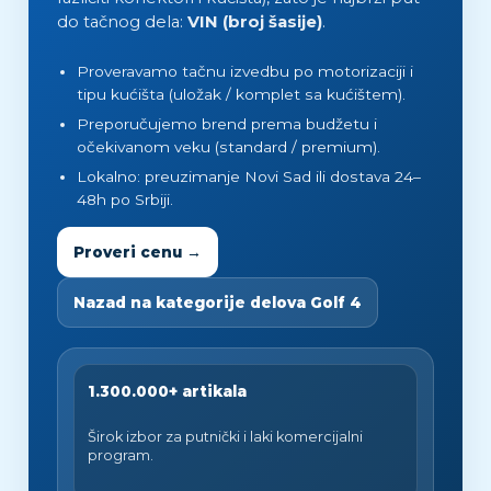
do tačnog dela:
VIN (broj šasije)
.
Proveravamo tačnu izvedbu po motorizaciji i
tipu kućišta (uložak / komplet sa kućištem).
Preporučujemo brend prema budžetu i
očekivanom veku (standard / premium).
Lokalno: preuzimanje Novi Sad ili dostava 24–
48h po Srbiji.
Proveri cenu →
Nazad na kategorije delova Golf 4
1.300.000+ artikala
Širok izbor za putnički i laki komercijalni
program.