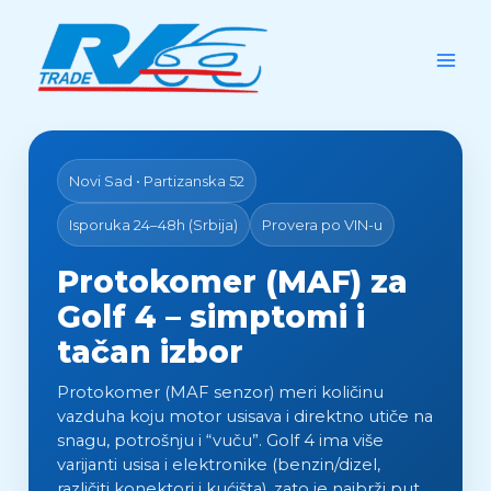
Skip
to
content
Novi Sad • Partizanska 52
Isporuka 24–48h (Srbija)
Provera po VIN-u
Protokomer (MAF) za
Golf 4 – simptomi i
tačan izbor
Protokomer (MAF senzor) meri količinu
vazduha koju motor usisava i direktno utiče na
snagu, potrošnju i “vuču”. Golf 4 ima više
varijanti usisa i elektronike (benzin/dizel,
različiti konektori i kućišta), zato je najbrži put