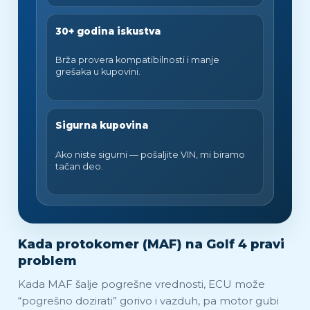
30+ godina iskustva
Brža provera kompatibilnosti i manje
grešaka u kupovini.
Sigurna kupovina
Ako niste sigurni — pošaljite VIN, mi biramo
tačan deo.
Kada protokomer (MAF) na Golf 4 pravi
problem
Kada MAF šalje pogrešne vrednosti, ECU može
“pogrešno dozirati” gorivo i vazduh, pa motor gubi