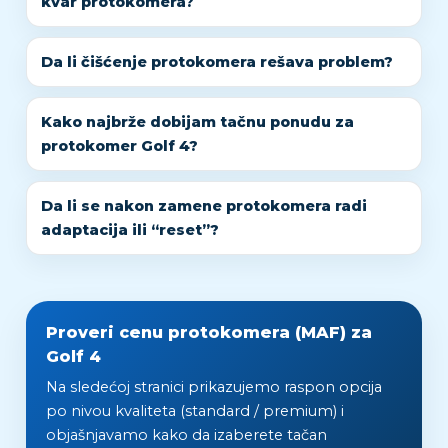
kvar protokomera?
Da li čišćenje protokomera rešava problem?
Kako najbrže dobijam tačnu ponudu za
protokomer Golf 4?
Da li se nakon zamene protokomera radi
adaptacija ili “reset”?
Proveri cenu protokomera (MAF) za
Golf 4
Na sledećoj stranici prikazujemo raspon opcija
po nivou kvaliteta (standard / premium) i
objašnjavamo kako da izaberete tačan