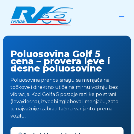
Skip
to
content
Poluosovina Golf 5
cena – provera leve i
desne poluosovine
Poluosovina prenosi snagu sa menjača na
točkove i direktno utiče na mirnu vožnju bez
vibracija. Kod Golfa 5 postoje razlike po strani
(leva/desna), izvedbi zglobova i menjaču, zato
je najvažnije izabrati tačnu varijantu prema
vozilu.