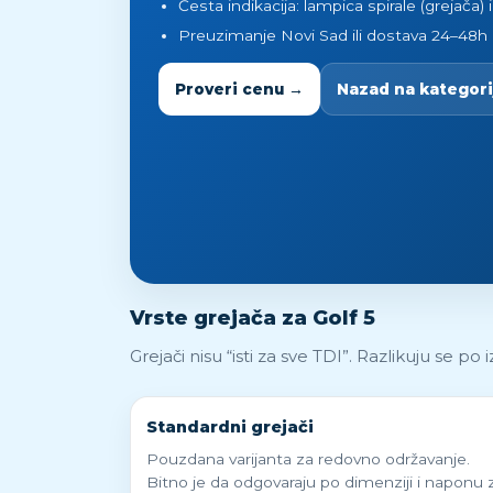
Česta indikacija: lampica spirale (grejača) i
Preuzimanje Novi Sad ili dostava 24–48h p
Proveri cenu →
Nazad na kategorij
Vrste grejača za Golf 5
Grejači nisu “isti za sve TDI”. Razlikuju se p
Standardni grejači
Pouzdana varijanta za redovno održavanje.
Bitno je da odgovaraju po dimenziji i naponu 