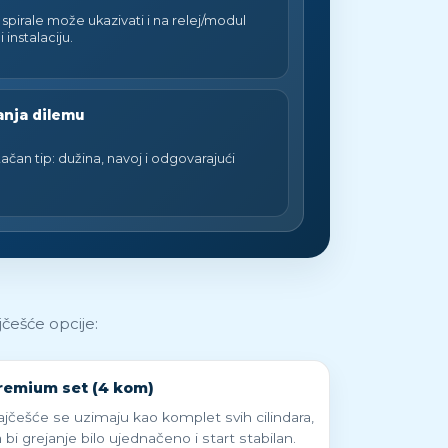
spirale može ukazivati i na relej/modul
i instalaciju.
anja dilemu
ačan tip: dužina, navoj i odgovarajući
jčešće opcije:
remium set (4 kom)
jčešće se uzimaju kao komplet svih cilindara,
 bi grejanje bilo ujednačeno i start stabilan.