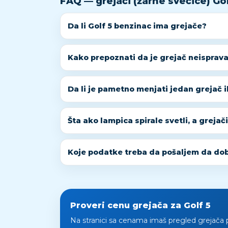
FAQ — grejači (žarne svećice) Gol
Da li Golf 5 benzinac ima grejače?
Kako prepoznati da je grejač neisprava
Da li je pametno menjati jedan grejač il
Šta ako lampica spirale svetli, a grejač
Koje podatke treba da pošaljem da dob
Proveri cenu grejača za Golf 5
Na stranici sa cenama imaš pregled grejača 