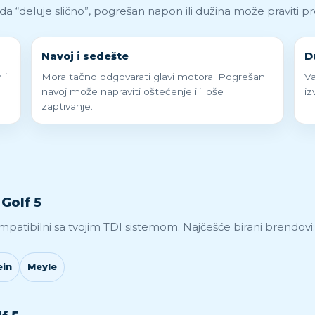
kada “deluje slično”, pogrešan napon ili dužina može praviti pr
Navoj i sedešte
D
 i
Mora tačno odgovarati glavi motora. Pogrešan
Va
navoj može napraviti oštećenje ili loše
iz
zaptivanje.
Golf 5
mpatibilni sa tvojim TDI sistemom. Najčešće birani brendovi:
ein
Meyle