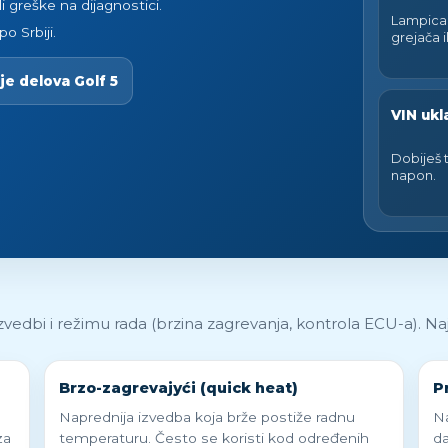
li greške na dijagnostici.
Lampica 
o Srbiji.
grejača il
e delova Golf 5
VIN ukl
Dobiješ t
napon.
o izvedbi i režimu rada (brzina zagrevanja, kontrola ECU-a). Na
Brzo-zagrevaјуći (quick heat)
P
Naprednija izvedba koja brže postiže radnu
Na
za
temperaturu. Često se koristi kod određenih
da