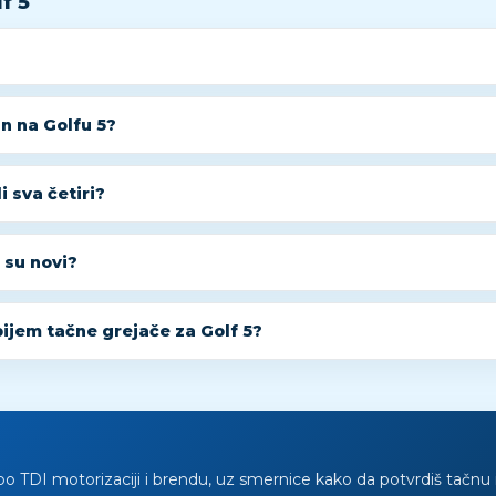
f 5
n na Golfu 5?
i sva četiri?
i su novi?
ijem tačne grejače za Golf 5?
po TDI motorizaciji i brendu, uz smernice kako da potvrdiš tačnu