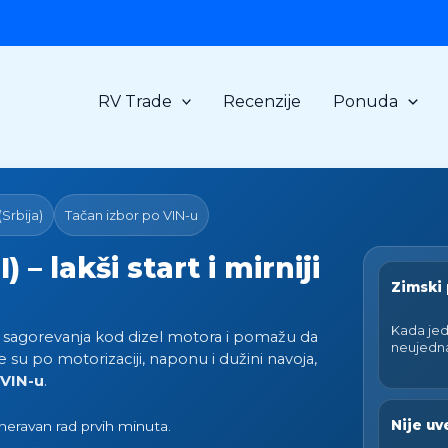
RV Trade
Recenzije
Ponuda
Srbija)
Tačan izbor po VIN-u
) – lakši start i mirniji
Zimski
Kada jed
u sagorevanja kod dizel motora i pomažu da
neujedna
ke su po motorizaciji, naponu i dužini navoja,
VIN-u
.
Nije uv
neravan rad prvih minuta.