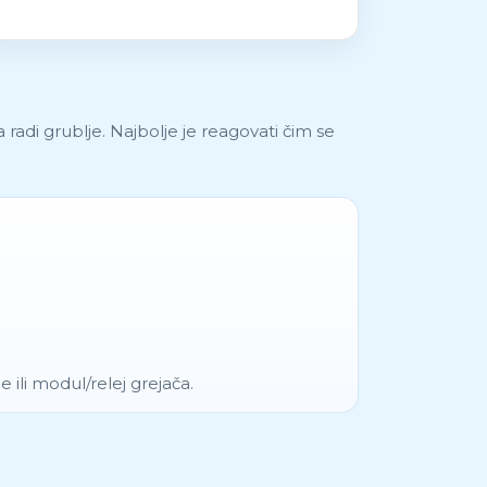
a radi grublje. Najbolje je reagovati čim se
e ili modul/relej grejača.