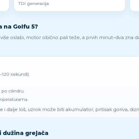
TDI generacija.
 na Golfu 5?
ili više oslabi, motor obično pali teže, a prvih minut–dva zna d
–120 sekundi).
 po cilindru.
emperaturama.
 i dalje loš, uzrok može biti akumulator, pritisak goriva, dizn
i dužina grejača