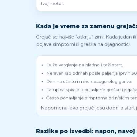
tvoj motor.
Kada je vreme za zamenu grejača
Grejači se najviše “otkriju” zimi. Kada jedan 
pojave simptomi ili greška na dijagnostici.
Duže verglanje na hladno i teži start.
Neravan rad odmah posle paljenja (prvih 30
Dim na startu i miris nesagorelog goriva.
Lampica spirale ili prijavljene greške grejača
Često ponavljanje simptoma pri niskim t
Napomena: ako grejači jesu dobri, a start je
Razlike po izvedbi: napon, navoj 