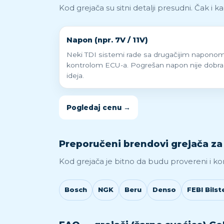
Kod grejača su sitni detalji presudni. Čak i 
Napon (npr. 7V / 11V)
Neki TDI sistemi rade sa drugačijim naponom
kontrolom ECU-a. Pogrešan napon nije dobra
ideja.
Pogledaj cenu →
Preporučeni brendovi grejača za 
Kod grejača je bitno da budu provereni i ko
Bosch
NGK
Beru
Denso
FEBI Bilst