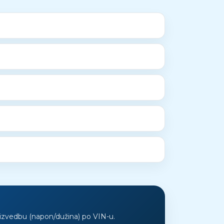
 izvedbu (napon/dužina) po VIN-u.