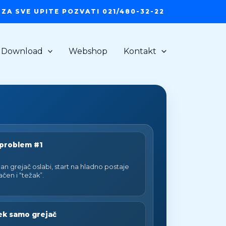
ZA SVE UPITE POZVATI 021/480-32-22
Download
Webshop
Kontakt
 problem #1
an grejač oslabi, start na hladno postaje
čen i “težak”.
ek samo grejač