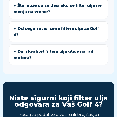
Šta može da se desi ako se filter ulja ne
menja na vreme?
Od čega zavisi cena filtera ulja za Golf
4?
Da li kvalitet filtera ulja utiče na rad
motora?
Niste sigurni koji filter ulja
odgovara za Vaš Golf 4?
Pošaljite podatke o vozilu ili broj šasije i