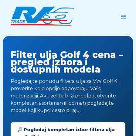
Skip
to
content
Filter ulja Golf 4 cena –
pregled izbora i
dostupnih modela
Pogledajte ponudu filtera ulja za VW Golf 4 i
proverite koje opcije odgovaraju Vašoj
motorizaciji. Ako želite brži pregled, otvorite
kompletan asortiman ili odmah pogledajte
model koji kupci često biraju.
Pogledaj kompletan izbor filtera ulja