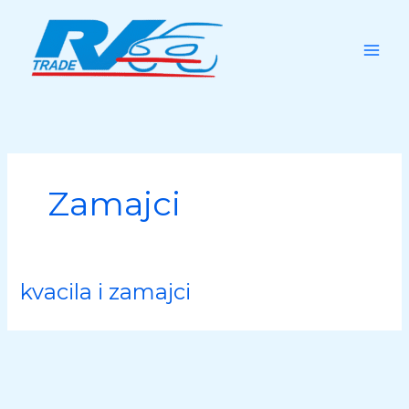
Skip
to
content
Zamajci
kvacila i zamajci